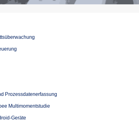
rittsüberwachung
euerung
nd Prozessdatenerfassung
xoee Multimomentstudie
droid-Geräte